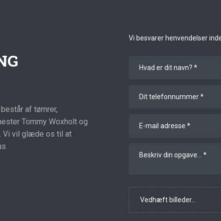
Vi besvarer henvendelser inden
NG
består af tømrer,
rmester Tommy Woxholt og
Vi vil glæde os til at
us.