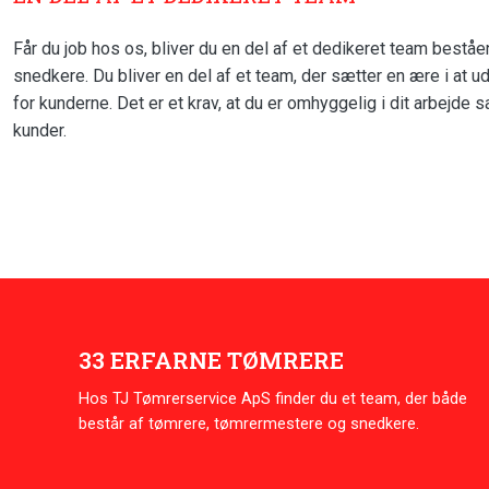
Får du job hos os, bliver du en del af et dedikeret team bestå
snedkere. Du bliver en del af et team, der sætter en ære i at u
for kunderne. Det er et krav, at du er omhyggelig i dit arbejd
kunder.​
33 ERFARNE TØMRERE
Hos TJ Tømrerservice ApS finder du et team, der både
består af tømrere, tømrermestere og snedkere.