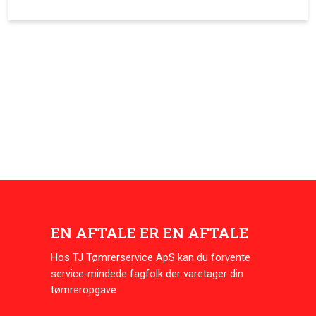
EN AFTALE ER EN AFTALE
Hos TJ Tømrerservice ApS kan du forvente
service-mindede fagfolk der varetager din
tømreropgave.