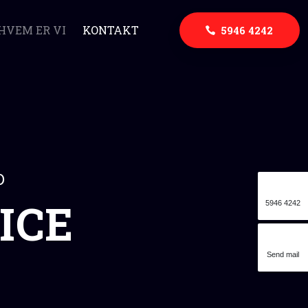
HVEM ER VI
KONTAKT
5946 4242
D
CE​
5946 4242
Send mail