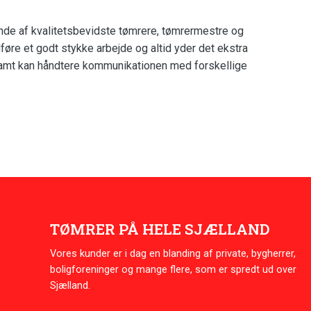
ende af kvalitetsbevidste tømrere, tømrermestre og
dføre et godt stykke arbejde og altid yder det ekstra
e samt kan håndtere kommunikationen med forskellige
TØMRER PÅ HELE SJÆLLAND
Vores kunder er i dag en blanding af private, bygherrer,
boligforeninger og mange flere, som er spredt ud over
Sjælland.