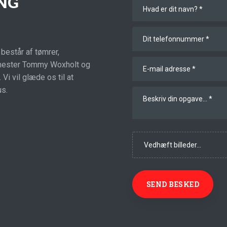
NG
består af tømrer,
rmester Tommy Woxholt og
Vi vil glæde os til at
us.