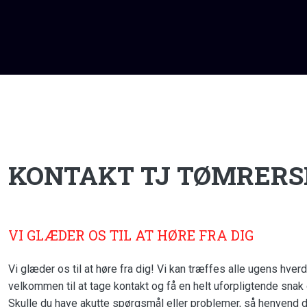
KONTAKT TJ TØMRERSE
VI GLÆDER OS TIL AT HØRE FRA DIG​
​Vi glæder os til at høre fra dig! Vi kan træffes alle ugens hve
velkommen til at tage kontakt og få en helt uforpligtende snak
​Skulle du have akutte spørgsmål eller problemer, så henvend dig