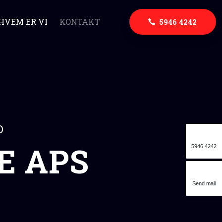
HVEM ER VI
KONTAKT
5946 4242
D
 APS​
5946 4242
Send mail