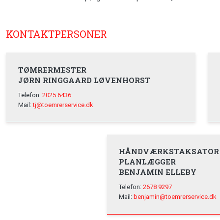
KONTAKTPERSONER​
TØMRERMESTER
​JØRN RINGGAARD LØVENHORST
Telefon:
2025 6436
Mail:
tj@toemrerservice.dk
HÅNDVÆRKSTAKSATOR
PLANLÆGGER
​BENJAMIN ELLEBY
Telefon:
2678 9297
Mail:
benjamin@toemrerservice.dk